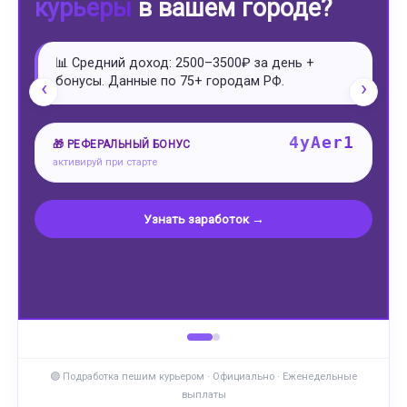
отзывы
Свободный график
Старт за 1 день
‹
›
Выплаты еженедельно
Без опыта
✅ Инструкция: регистрация, верификация,
первые заказы и выход на доход.
4yAer1
🔑 ВАШ ПРОМОКОД НА БОНУС
Прочитать инструкцию →
🟣 Подработка пешим курьером · Официально · Еженедельные
выплаты