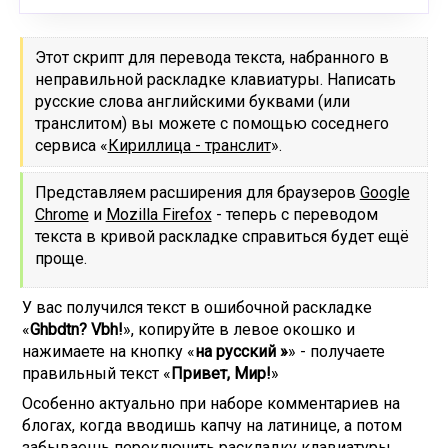
Этот скрипт для перевода текста, набранного в
неправильной раскладке клавиатуры. Написать
русские слова английскими буквами (или
транслитом) вы можете с помощью соседнего
сервиса «
Кириллица - транслит
».
Представляем расширения для браузеров
Google
Chrome
и
Mozilla Firefox
- теперь с переводом
текста в кривой раскладке справиться будет ещё
проще.
У вас получился текст в ошибочной раскладке
«
Ghbdtn? Vbh!
», копируйте в левое окошко и
нажимаете на кнопку «
на русский »
» - получаете
правильный текст «
Привет, Мир!
»
Особенно актуально при наборе комментариев на
блогах, когда вводишь капчу на латинице, а потом
забываешь переключить раскладку клавиатуры.