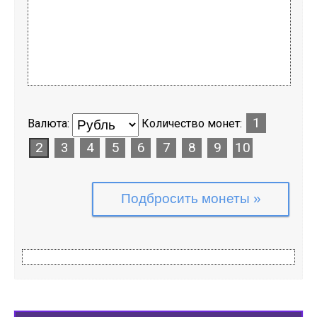
1
Валюта:
Количество монет:
2
3
4
5
6
7
8
9
10