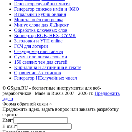
Генератор случайных чисел
Генератор списков имён и ФИО
Игральный кубик онлайн
Монета: орёл или решка
Минус слова для Я.Директ
Обработка ключевых слов
Конвертор RGB, HEX, CYMK
Заголовки и УТП online
ГСЧ для лотереи
Секундомер или таймер
Сумма или числа словами
150 свежих тем для статей
Кириллица и латинница в тексте
Сравнение 2-х списков
Генератор НЕслучайных чисел
© GSgen.RU - бесплатные инструменты для веб-
разработчиков | Made in Russia 2007 - 2026 гг.
Предложить
идею
Форма обратной связи
×
Предложить идею, задать вопрос или заказать разработку
скрипта
Имя
*
E-mail
*