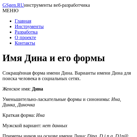
GSgen.RU
инструменты веб-разработчика
МЕНЮ
Главная
Инструменты
Разработка
О проекте
Контакты
Имя Дина и его формы
Сокращённая форма имени Дина. Варианты имени Дина для
поиска человека в социальных сетях.
Женское имя:
Дина
Уменьшительно-ласкательные формы и синонимы:
Ина,
Динка, Диночка
Краткая форма:
Ина
Мужской вариант:
нет данных
Примеры ников на основе имени Дина:
Dina, D.i.n.a, D1n@,