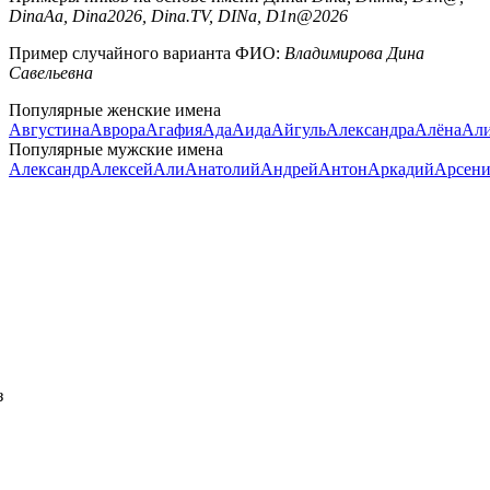
DinaAa, Dina2026, Dina.TV, DINa, D1n@2026
Пример случайного варианта ФИО:
Владимирова Дина
Савельевна
Популярные женские имена
Августина
Аврора
Агафия
Ада
Аида
Айгуль
Александра
Алёна
Али
Популярные мужские имена
Александр
Алексей
Али
Анатолий
Андрей
Антон
Аркадий
Арсен
з