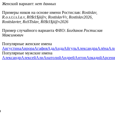
Женский вариант:
нет данных
Примеры ников на основе имени Ростислав:
Rostislav,
R.o.s.t.i.s.l.a.v, R0$t1$ji@v, RostislavVv, Rostislav2026,
Rostislavter, RoSTislav, R0$t1$ji@v2026
Пример случайного варианта ФИО:
Богданов Ростислав
Максимович
Популярные женские имена
Августина
Аврора
Агафия
Ада
Аида
Айгуль
Александра
Алёна
Али
Популярные мужские имена
Александр
Алексей
Али
Анатолий
Андрей
Антон
Аркадий
Арсен
з