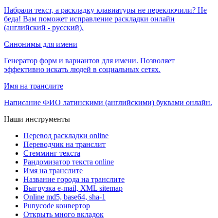
Набрали текст, а раскладку клавиатуры не переключили? Не
беда! Вам поможет исправление раскладки онлайн
(английский - русский).
Синонимы для имени
Генератор форм и вариантов для имени. Позволяет
эффективно искать людей в социальных сетях.
Имя на транслите
Написание ФИО латинскими (английскими) буквами онлайн.
Наши инструменты
Перевод раскладки online
Переводчик на транслит
Стемминг текста
Рандомизатор текста online
Имя на транслите
Название города на транслите
Выгрузка e-mail, XML sitemap
Online md5, base64, sha-1
Punycode конвертор
Открыть много вкладок