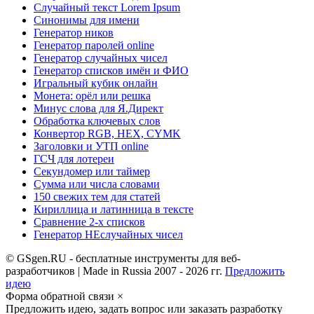
Случайный текст Lorem Ipsum
Синонимы для имени
Генератор ников
Генератор паролей online
Генератор случайных чисел
Генератор списков имён и ФИО
Игральный кубик онлайн
Монета: орёл или решка
Минус слова для Я.Директ
Обработка ключевых слов
Конвертор RGB, HEX, CYMK
Заголовки и УТП online
ГСЧ для лотереи
Секундомер или таймер
Сумма или числа словами
150 свежих тем для статей
Кириллица и латинница в тексте
Сравнение 2-х списков
Генератор НЕслучайных чисел
© GSgen.RU - бесплатные инструменты для веб-
разработчиков | Made in Russia 2007 - 2026 гг.
Предложить
идею
Форма обратной связи
×
Предложить идею, задать вопрос или заказать разработку