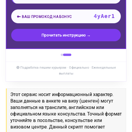
Таиланд (Бангкок)
Норвегия (Осло)
Швеция (Стокгольм)
Финляндия (Хельсинки)
4yAer1
🔑 ВАШ ПРОМОКОД НА БОНУС
Казахстан (Астана)
Украина (Киев)
Чехия (Прага)
Швейцария (Берн)
Прочитать инструкцию →
Азербайджан (Баку)
Польша (Варшава)
Австралия (Канберра)
Австрия (Вена)
Индия (Нью-Дели)
🟣 Подработка пешим курьером · Официально · Еженедельные
выплаты
Этот сервис носит информационный характер.
Ваши данные в анкете на визу (шенген) могут
заполняться на транслите, английском или
официальном языке консульства. Точный формат
уточняйте в посольстве, консульстве или
визовом центре. Данный скрипт помогает