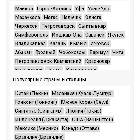
Майкоп
Горно-Алтайск
Уфа
Улан-Удэ
Махачкала
Магас
Нальчик
Элиста
Черкесск
Петрозаводск
Сыктывкар
Симферополь
Йошкар-Ола
Саранск
Якутск
Владикавказ
Казань
Кызыл
Ижевск
Абакан
Грозный
Чебоксары
Барнаул
Чита
Петропавловск-Камчатский
Краснодар
Красноярск
Пермь
Владивосток
Ставрополь
Хабаровск
Благовещенск
Популярные страны и столицы
Архангельск
Астрахань
Белгород
Брянск
Китай (Пекин)
Малайзия (Куала-Лумпур)
Владимир
Волгоград
Вологда
Воронеж
Гонконг (Гонконг)
Южная Корея (Сеул)
Иваново
Иркутск
Калининград
Калуга
Сингапур (Сингапур)
Япония (Токио)
Кемерово
Киров
Кострома
Курган
Курск
Индонезия (Джакарта)
США (Вашингтон)
Санкт-Петербург
Липецк
Магадан
Москва
Мексика (Мехико)
Канада (Оттава)
Мурманск
Нижний Новгород
Бразилия (Бразилиа)
Великий Новгород
Новосибирск
Омск