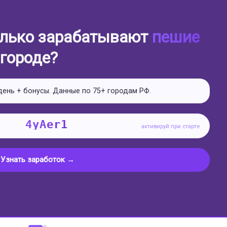
Польша (Варшава)
Австралия (Канберра)
Австрия (Вена)
иться
пешим курьером?
йд и отзывы
рт за 1 день
Выплаты еженедельно
Без опыта
, верификация, первые заказы и выход на доход.
4yAer1
Прочитать инструкцию →