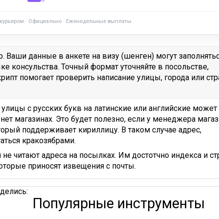
 курьером · Официально · Еженедельные выплаты
 Ваши данные в анкете на визу (шенген) могут заполнятьс
ке консульства. Точный формат уточняйте в посольстве,
рипт помогает проверить написание улицы, города или ст
 улицы с русских букв на латинские или английские может
нет магазинах. Это будет полезно, если у менеджера магаз
торый поддерживает кириллицу. В таком случае адрес,
аться кракозябрами.
 не читают адреса на посылках. Им достотчно индекса и ст
оторые приносят извещения с почты.
делись:
Популярные инструменты