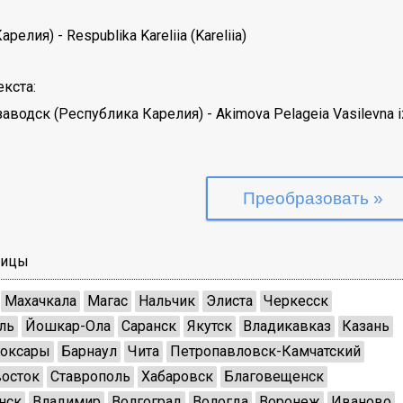
Карелия)
-
Respublika Kareliia (Kareliia)
кста:
заводск (Республика Карелия)
-
Akimova Pelageia Vasilevna i
лицы
Махачкала
Магас
Нальчик
Элиста
Черкесск
ль
Йошкар-Ола
Саранск
Якутск
Владикавказ
Казань
оксары
Барнаул
Чита
Петропавловск-Камчатский
осток
Ставрополь
Хабаровск
Благовещенск
нск
Владимир
Волгоград
Вологда
Воронеж
Иваново