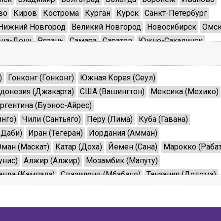
во
Киров
Кострома
Курган
Курск
Санкт-Петербург
Нижний Новгород
Великий Новгород
Новосибирск
Омс
-на-Дону
Рязань
Самара
Саратов
Южно-Сахалинск
ь
Томск
Тула
Тюмень
Ульяновск
Челябинск
Нарьян-Мар
Ханты-Мансийск
Анадырь
Салехард
)
Гонконг (Гонконг)
Южная Корея (Сеул)
донезия (Джакарта)
США (Вашингтон)
Мексика (Мехико)
ргентина (Буэнос-Айрес)
нго)
Чили (Сантьяго)
Перу (Лима)
Куба (Гавана)
-Даби)
Иран (Тегеран)
Иордания (Амман)
Оман (Маскат)
Катар (Доха)
Йемен (Сана)
Марокко (Рабат
унис)
Алжир (Алжир)
Мозамбик (Мапуту)
анда (Кампала)
Свазиленд (Мбабане)
Танзания (Додома)
алия (Рим)
Турция (Анкара)
Германия (Берлин)
ва)
Таиланд (Бангкок)
Норвегия (Осло)
инки)
Казахстан (Астана)
Украина (Киев)
Чехия (Прага)