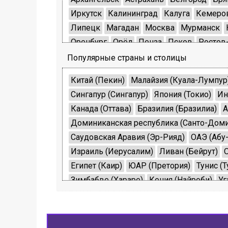
Иркутск
Калининград
Калуга
Кемеро
Липецк
Магадан
Москва
Мурманск
Оренбург
Орёл
Пенза
Псков
Ростов
Екатеринбург
Смоленск
Тамбов
Твер
Популярные страны и столицы
Ярославль
Севастополь
Биробиджан
Китай (Пекин)
Малайзия (Куала-Лумпур
Сингапур (Сингапур)
Япония (Токио)
Ин
Канада (Оттава)
Бразилия (Бразилиа)
А
Доминиканская республика (Санто-Доми
Саудовская Аравия (Эр-Рияд)
ОАЭ (Абу
Израиль (Иерусалим)
Ливан (Бейрут)
Египет (Каир)
ЮАР (Претория)
Тунис (Т
Зимбабве (Хараре)
Кения (Найроби)
Уг
Франция (Париж)
Испания (Мадрид)
Ит
Великобритания (Лондон)
Россия (Моск
Швеция (Стокгольм)
Финляндия (Хельс