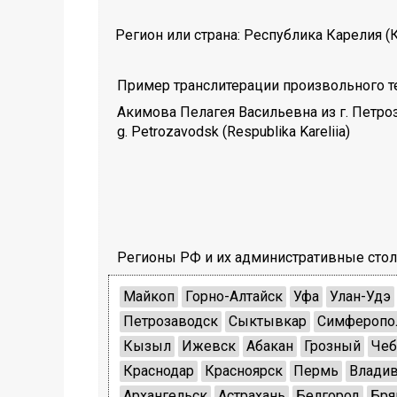
Регион или страна:
Республика Карелия (
Пример транслитерации произвольного те
Акимова Пелагея Васильевна из г. Петро
g. Petrozavodsk (Respublika Kareliia)
Регионы РФ и их административные сто
Майкоп
Горно-Алтайск
Уфа
Улан-Удэ
Петрозаводск
Сыктывкар
Симферопо
Кызыл
Ижевск
Абакан
Грозный
Чеб
Краснодар
Красноярск
Пермь
Владив
Архангельск
Астрахань
Белгород
Бря