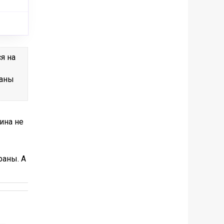
я на
раны
ина не
раны. А