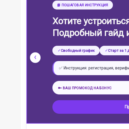
Швейцария (Берн)
Азербайджан (Баку)
📘 ПОШАГОВАЯ ИНСТРУКЦИЯ
Индия (Нью-Дели)
Хотите устроитьс
Подробный гайд 
Свободный график
Старт за 1 
‹
✅ Инструкция: регистрация, вериф
🔑 ВАШ ПРОМОКОД НА БОНУС
П