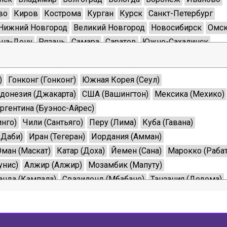
во
Киров
Кострома
Курган
Курск
Санкт-Петербург
Нижний Новгород
Великий Новгород
Новосибирск
Омс
-на-Дону
Рязань
Самара
Саратов
Южно-Сахалинск
ь
Томск
Тула
Тюмень
Ульяновск
Челябинск
Нарьян-Мар
Ханты-Мансийск
Анадырь
Салехард
)
Гонконг (Гонконг)
Южная Корея (Сеул)
донезия (Джакарта)
США (Вашингтон)
Мексика (Мехико)
ргентина (Буэнос-Айрес)
нго)
Чили (Сантьяго)
Перу (Лима)
Куба (Гавана)
-Даби)
Иран (Тегеран)
Иордания (Амман)
Оман (Маскат)
Катар (Доха)
Йемен (Сана)
Марокко (Рабат
унис)
Алжир (Алжир)
Мозамбик (Мапуту)
анда (Кампала)
Свазиленд (Мбабане)
Танзания (Додома)
алия (Рим)
Турция (Анкара)
Германия (Берлин)
ва)
Таиланд (Бангкок)
Норвегия (Осло)
инки)
Казахстан (Астана)
Украина (Киев)
Чехия (Прага)