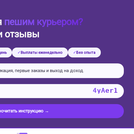
Польша (Варшава)
Австралия (Канберра)
Австрия (Вена)
я
пешим курьером?
и отзывы
день
Выплаты еженедельно
Без опыта
икация, первые заказы и выход на доход.
4yAer1
рочитать инструкцию →