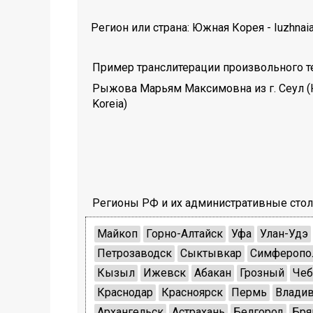
Регион или страна:
Южная Корея
-
Iuzhnai
Пример транслитерации произвольного те
Рыжова Марьям Максимовна из г. Сеул 
Koreia)
Регионы РФ и их административные сто
Майкоп
Горно-Алтайск
Уфа
Улан-Удэ
Петрозаводск
Сыктывкар
Симферопо
Кызыл
Ижевск
Абакан
Грозный
Чеб
Краснодар
Красноярск
Пермь
Владив
Архангельск
Астрахань
Белгород
Бря