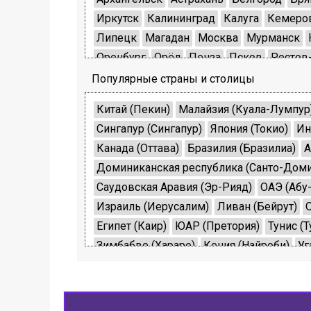
Иркутск
Калининград
Калуга
Кемеро
Липецк
Магадан
Москва
Мурманск
Оренбург
Орёл
Пенза
Псков
Ростов
Екатеринбург
Смоленск
Тамбов
Твер
Популярные страны и столицы
Ярославль
Севастополь
Биробиджан
Китай (Пекин)
Малайзия (Куала-Лумпур
Сингапур (Сингапур)
Япония (Токио)
Ин
Канада (Оттава)
Бразилия (Бразилиа)
А
Доминиканская республика (Санто-Доми
Саудовская Аравия (Эр-Рияд)
ОАЭ (Абу
Израиль (Иерусалим)
Ливан (Бейрут)
Египет (Каир)
ЮАР (Претория)
Тунис (Т
Зимбабве (Хараре)
Кения (Найроби)
Уг
Франция (Париж)
Испания (Мадрид)
Ит
Великобритания (Лондон)
Россия (Моск
Швеция (Стокгольм)
Финляндия (Хельс