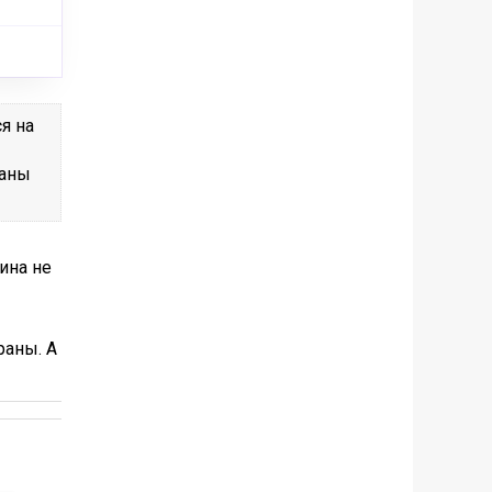
я на
раны
ина не
раны. А