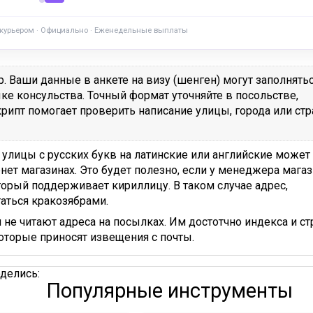
 курьером · Официально · Еженедельные выплаты
 Ваши данные в анкете на визу (шенген) могут заполнятьс
ке консульства. Точный формат уточняйте в посольстве,
рипт помогает проверить написание улицы, города или ст
 улицы с русских букв на латинские или английские может
нет магазинах. Это будет полезно, если у менеджера магаз
торый поддерживает кириллицу. В таком случае адрес,
аться кракозябрами.
 не читают адреса на посылках. Им достотчно индекса и ст
оторые приносят извещения с почты.
делись:
Популярные инструменты