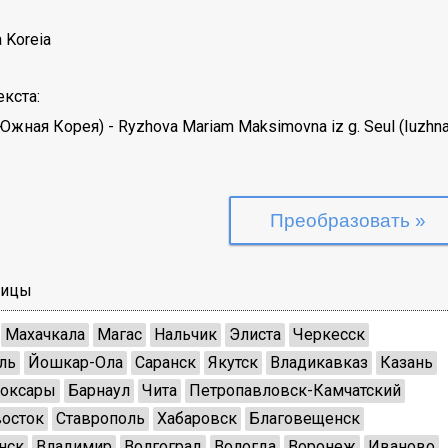
a Koreia
кста:
(Южная Корея)
-
Ryzhova Mariam Maksimovna iz g. Seul (Iuzhna
лицы
Махачкала
Магас
Нальчик
Элиста
Черкесск
ль
Йошкар-Ола
Саранск
Якутск
Владикавказ
Казань
оксары
Барнаул
Чита
Петропавловск-Камчатский
осток
Ставрополь
Хабаровск
Благовещенск
нск
Владимир
Волгоград
Вологда
Воронеж
Иваново