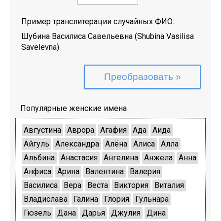
Пример транслитерации случайных ФИО:
Шубина Василиса Савельевна
(
Shubina Vasilisa
Savelevna
)
Популярные женские имена
Августина
Аврора
Агафия
Ада
Аида
Айгуль
Александра
Алёна
Алиса
Алла
Альбина
Анастасия
Ангелина
Анжела
Анна
Анфиса
Арина
Валентина
Валерия
Василиса
Вера
Веста
Виктория
Виталия
Владислава
Галина
Глория
Гульнара
Гюзель
Дана
Дарья
Джулия
Дина