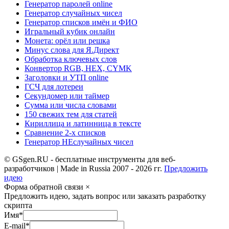
Генератор паролей online
Генератор случайных чисел
Генератор списков имён и ФИО
Игральный кубик онлайн
Монета: орёл или решка
Минус слова для Я.Директ
Обработка ключевых слов
Конвертор RGB, HEX, CYMK
Заголовки и УТП online
ГСЧ для лотереи
Секундомер или таймер
Сумма или числа словами
150 свежих тем для статей
Кириллица и латинница в тексте
Сравнение 2-х списков
Генератор НЕслучайных чисел
© GSgen.RU - бесплатные инструменты для веб-
разработчиков | Made in Russia 2007 - 2026 гг.
Предложить
идею
Форма обратной связи
×
Предложить идею, задать вопрос или заказать разработку
скрипта
Имя
*
E-mail
*