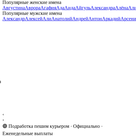
Популярные женские имена
Августина
Аврора
Агафия
Ада
Аида
Айгуль
Александра
Алёна
Али
Популярные мужские имена
Александр
Алексей
Али
Анатолий
Андрей
Антон
Аркадий
Арсен
з
‹
›
🟣 Подработка пешим курьером · Официально ·
Еженедельные выплаты