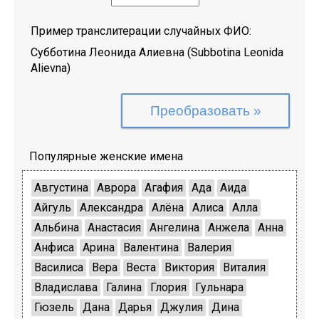
Пример транслитерации случайных ФИО:
Субботина Леонида Алиевна
(
Subbotina Leonida
Alievna
)
Популярные женские имена
Августина
Аврора
Агафия
Ада
Аида
Айгуль
Александра
Алёна
Алиса
Алла
Альбина
Анастасия
Ангелина
Анжела
Анна
Анфиса
Арина
Валентина
Валерия
Василиса
Вера
Веста
Виктория
Виталия
Владислава
Галина
Глория
Гульнара
Гюзель
Дана
Дарья
Джулия
Дина