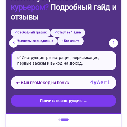
Руслан
Рустам
Савелий
Самсон
курьером?
Подробный гайд и
Святослав
Семён
Сергей
Станислав
отзывы
Степан
Султан
Тимофей
Тимур
Тихон
Фёдор
Филипп
Цезарь
Шамиль
Эдвард
Эдуард
Эльдар
Юрий
Яков
Ярослав
Свободный график
Старт за 1 день
‹
›
Выплаты еженедельно
Без опыта
✅ Инструкция: регистрация, верификация,
первые заказы и выход на доход.
4yAer1
🔑 ВАШ ПРОМОКОД НА БОНУС
Прочитать инструкцию →