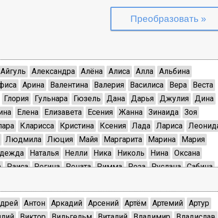
Айгуль
Александра
Алёна
Алиса
Алла
Альбина
фиса
Арина
Валентина
Валерия
Василиса
Вера
Веста
Глория
Гульнара
Гюзель
Дана
Дарья
Джулия
Дина
ина
Елена
Елизавета
Есения
Жанна
Зинаида
Зоя
лара
Кларисса
Кристина
Ксения
Лада
Лариса
Леонид
Людмила
Люция
Майя
Маргарита
Марина
Мария
дежда
Наталья
Нелли
Ника
Николь
Нина
Оксана
а
Раиса
Регина
Рената
Римма
Роза
Руслана
Сабина
Станислава
Таисия
Татьяна
Тина
Ульяна
Эвелина
Эдит
Юлия
Юнона
Яна
Ярослава
дрей
Антон
Аркадий
Арсений
Артём
Артемий
Артур
илий
Виктор
Вильгельм
Виталий
Владимир
Владислав