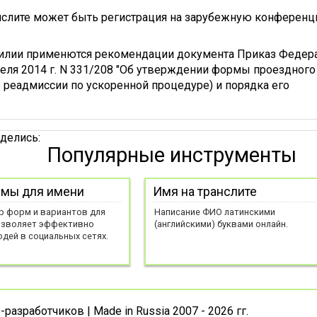
нслите может быть регистрация на зарубежную конференц
милии применются рекомендации документа Приказ Федер
еля 2014 г. N 331/208 "Об утверждении формы проездного
 реадмиссии по ускоренной процедуре) и порядка его
делись:
Популярные инструменты
мы для имени
Имя на транслите
р форм и вариантов для
Написание ФИО латинскими
озволяет эффективно
(английскими) буквами онлайн.
юдей в социальных сетях.
азработчиков | Made in Russia 2007 - 2026 гг.