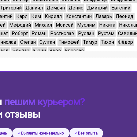
Григорий
Даниил
Демьян
Денис
Дмитрий
Евгений
ентий
Карл
Ким
Кирилл
Константин
Лазарь
Леонид
ей
Мефодий
Михаил
Моисей
Муслим
Никита
Никола
нат
Роберт
Роман
Ростислав
Руслан
Рустам
Савели
анислав
Степан
Султан
Тимофей
Тимур
Тихон
Фёдор
ард
Эльдар
Юрий
Яков
Ярослав
я
пешим курьером?
и отзывы
день
Выплаты еженедельно
Без опыта