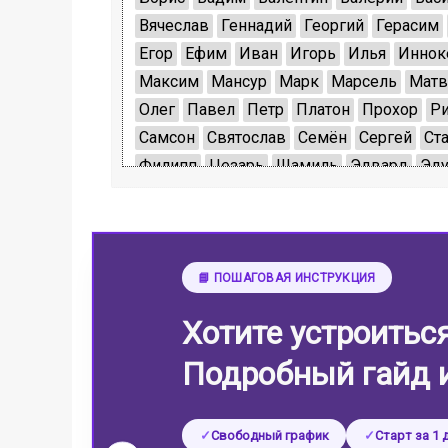
Вячеслав
Геннадий
Георгий
Герасим
Егор
Ефим
Иван
Игорь
Илья
Иннок
Максим
Мансур
Марк
Марсель
Матв
Олег
Павел
Петр
Платон
Прохор
Ри
Самсон
Святослав
Семён
Сергей
Ст
Филипп
Цезарь
Шамиль
Эдвард
Эду
📘 ПОШАГОВАЯ ИНСТРУКЦИЯ
Хотите устроитьс
Подробный гайд 
Свободный график
Старт за 1 