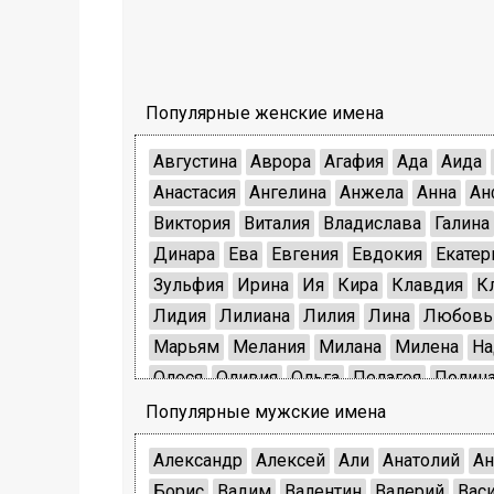
Популярные женские имена
Августина
Аврора
Агафия
Ада
Аида
Анастасия
Ангелина
Анжела
Анна
Ан
Виктория
Виталия
Владислава
Галина
Динара
Ева
Евгения
Евдокия
Екатер
Зульфия
Ирина
Ия
Кира
Клавдия
К
Лидия
Лилиана
Лилия
Лина
Любовь
Марьям
Мелания
Милана
Милена
На
Олеся
Оливия
Ольга
Пелагея
Полин
Светлана
Северина
Снежана
Софья
Популярные мужские имена
Элина
Элла
Эльвира
Эльза
Эмилия
Александр
Алексей
Али
Анатолий
Ан
Борис
Вадим
Валентин
Валерий
Вас