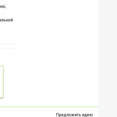
ию,
альной
Предложить идею